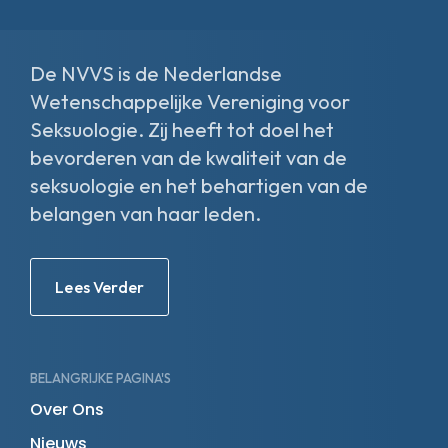
facebook-
linkedin-
x-
instagram
f
in
twitter
De NVVS is de Nederlandse
Wetenschappelijke Vereniging voor
Seksuologie. Zij heeft tot doel het
bevorderen van de kwaliteit van de
seksuologie en het behartigen van de
belangen van haar leden.
Lees Verder
BELANGRIJKE PAGINA'S
Over Ons
Nieuws