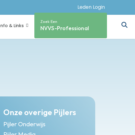
Leden Login
Zoek Een
Info & Links
NVVS-Professional
Onze overige Pijlers
Pijler Onderwijs
Pijler Media