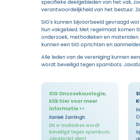
specifieke deelgebieden van het vak, zoa
verantwoordelijkheid van het bestuur. Z
SIG's kunnen bijvoorbeeld gevraagd wor
hun vakgebied. Met regelmaat komen SIG'
onderzoek, methodieken en materialen. 
kunnen een SIG oprichten en aanmelden b
Alle leden van de vereniging kunnen een
wordt beveiligd tegen spambots. JavaScr
SIG Oncoseksuologie,
S
klik hier voor meer
K
informatie >>
Il
D
Ilaniek Zantingh
b
Dit e-mailadres wordt
s
beveiligd tegen spambots.
JavaScript dient
d