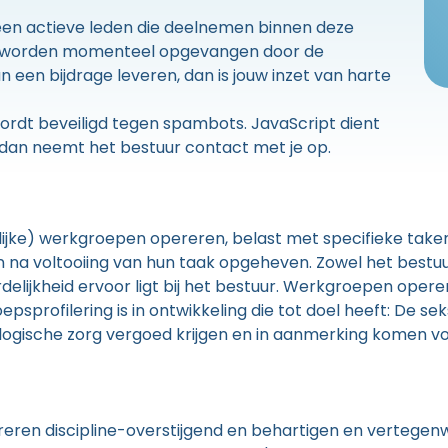
een actieve leden die deelnemen binnen deze
en worden momenteel opgevangen door de
n een bijdrage leveren, dan is jouw inzet van harte
ordt beveiligd tegen spambots. JavaScript dient
 dan neemt het bestuur contact met je op.
rlijke) werkgroepen opereren, belast met specifieke tak
 na voltooiing van hun taak opgeheven. Zowel het bestuur
lijkheid ervoor ligt bij het bestuur. Werkgroepen opere
profilering is in ontwikkeling die tot doel heeft: De sek
uologische zorg vergoed krijgen en in aanmerking komen 
ereren discipline-overstijgend en behartigen en vertegen