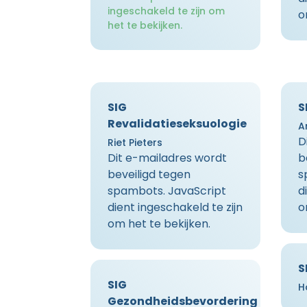
ingeschakeld te zijn om
o
het te bekijken.
SIG
S
Revalidatieseksuologie
A
D
Riet Pieters
Dit e-mailadres wordt
b
beveiligd tegen
s
spambots. JavaScript
d
dient ingeschakeld te zijn
o
om het te bekijken.
S
SIG
H
Gezondheidsbevordering