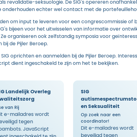
ls revalidatie-seksuologie. De SIG's opereren onafhankeli
e onderhouden echter wel contact met de portefeuillehou
den om input te leveren voor een congrescommissie of bi
s bijeen voor het uitwisselen van informatie over ontwik
Ze organiseren ook zelfstandig symposia voor geïnteress
ij de Pijler Beroep.
 SIG oprichten en aanmelden bij de Pijler Beroep. Interes
ipt dient ingeschakeld te zijn om het te bekijken.
IG Landelijk Overleg
SIG
waliteitszorg
autismespectrumsto
en Seksualiteit
se van Rij
it e-mailadres wordt
Op zoek naar een
eveiligd tegen
coordinator!
Dit e-mailadres wordt
pambots. JavaScript
beveiligd tegen
ient ingeschakeld te zijn