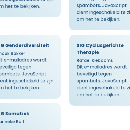
spambots. JavaScript
m het te bekijken.
dient ingeschakeld te zi
om het te bekijken.
IG Genderdiversiteit
SIG Cyclusgerichte
Therapie
nouk Bakker
it e-mailadres wordt
Rafael Kiebooms
eveiligd tegen
Dit e-mailadres wordt
pambots. JavaScript
beveiligd tegen
ient ingeschakeld te zijn
spambots. JavaScript
m het te bekijken.
dient ingeschakeld te zi
om het te bekijken.
IG Somatiek
anneke Bolt