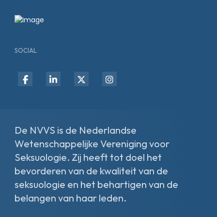
SOCIAL
fab
fab
fab
fab
fa-
fa-
fa-
fa-
facebook-
linkedin-
x-
instagram
f
in
twitter
De NVVS is de Nederlandse
Wetenschappelijke Vereniging voor
Seksuologie. Zij heeft tot doel het
bevorderen van de kwaliteit van de
seksuologie en het behartigen van de
belangen van haar leden.