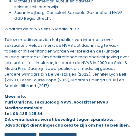
Mathieu Heemelaar, Auteur en adviseur
seksualiteitsonderwijs
Susan Meijburg, Consulent Seksuele Gezondheid NVVS,
GGD Regio Utrecht
Waarom de NVVS Seks & Media Prijs?
Talloze media voorzien het publiek van informatie over
seksualiteit. Helaas merkt de NVVS dat daarin nog te vaak
fabels of misverstanden worden verspreid en deskundige
duiding ontbreekt. Om doeltreffende mediaberichtgeving over
seksualiteit te stimuleren, initieerde de NVVS in 2009 de Seks &
Media Prijs. Daar zijn zowel publiek als media bij gebaat.
Eerdere winnaars zijn De Sekszusjes (2022), Jennifer Lyon Bell
(2020), Tessa Louise Pope (2019), Maarten Dallinga (2018) en
Sophie Hilbrand (2017).
Meer info:
Yuri Ohlrichs, seksuoloog NVVS, voorzitter NVVS
Mediacommissie
tel. 06 435 425 34
Dit e-mailadres wordt beveiligd tegen spambots.
JavaScript dient ingeschakeld te zijn om het te bekijken.