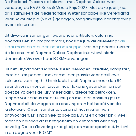
De Podcast ‘Tussen de lakens… met Daphne Gakes’ won
vandaag de NVVS Seks & Media Prijs 2023. Met deze jaarlijkse
prijs stimuleert de Nederlandse Wetenschappelijke Vereniging
voor Seksuologie (NVVS) gedegen, toegankelijke berichtgeving
over seksualiteit.
Uit diverse inzendingen, waaronder artikelen, columns,
podcasts en Tv-programma’s, koos de jury de aflevering ‘
Viv
slaat mannen met een honkbalknuppel
’ van de podcast Tussen
de lakens.. met Daphne Gakes. Daphne interviewt hierin
dominatrix Viv over haar BDSM-ervaringen.
Uit het juryrapport:”Daphne is een bevlogen, creatief, schrijfster,
theater- en podcastmaker met een passie voor positieve
seksuele vorming (…) Inmiddels heeft Daphne meer dan 80
zeer diverse mensen tussen haar lakens gesproken en dat
doet ze volgens de jury meer dan uitstekend; betrokken,
respectvol. serieus maar luchtig en met een positief geluid.
Daphne stelt de vragen die rondzingen in het hoofd van de
luisteraars. Open, zonder te sturen of het invullen van
antwoorden. Er is nog veel taboe op BDSM en ander kink. Veel
mensen beleven dit in het geheim en dat maakt onnodig
onveilig. Deze aflevering draagt bij aan meer openheid, inzicht
in en begrip voor BDSM’’.