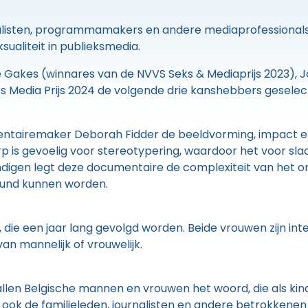
nalisten, programmamakers en andere mediaprofessionals 
ksualiteit in publieksmedia.
 Gakes (winnares van de NVVS Seks & Mediaprijs 2023), Jo
ks Media Prijs 2024 de volgende drie kanshebbers geselec
ntairemaker Deborah Fidder de beeldvorming, impact e
 is gevoelig voor stereotypering, waardoor het voor slach
digen legt deze documentaire de complexiteit van het on
eund kunnen worden.
 die een jaar lang gevolgd worden. Beide vrouwen zijn i
an mannelijk of vrouwelijk.
allen Belgische mannen en vrouwen het woord, die als kin
 ook de familieleden, journalisten en andere betrokkenen 