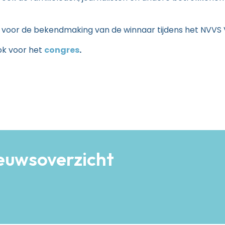
 voor de bekendmaking van de winnaar tijdens het NVVS Vo
ook voor het
congres
.
ie Op Amerikaanse Situatie
ieuwsoverzicht