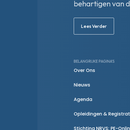
behartigen van d
Lees Verder
BELANGRIJKE PAGINA'S
Over Ons
Nieuws
Agenda
Opleidingen & Registrat
Stichting NRVS; PE-Onli