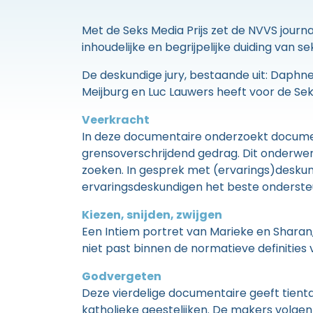
Met de Seks Media Prijs zet de NVVS jour
inhoudelijke en begrijpelijke duiding van se
De deskundige jury, bestaande uit: Daphne
Meijburg en Luc Lauwers heeft voor de Se
Veerkracht
In deze documentaire onderzoekt docume
grensoverschrijdend gedrag. Dit onderwerp
zoeken. In gesprek met (ervarings)deskun
ervaringsdeskundigen het beste onderst
Kiezen, snijden, zwijgen
Een Intiem portret van Marieke en Sharan,
niet past binnen de normatieve definities v
Godvergeten
Deze vierdelige documentaire geeft tient
katholieke geestelijken. De makers volgen