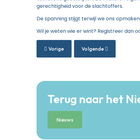
gerechtigheid voor de slachtoffers.
De spanning stijgt terwijl we ons opmaken
Wil je weten wie er wint? Registreer dan 
Vorig Artikel: Week Van De Lentekriebels
Volgende Artikel: React
Vorige
Volgende
Terug naar het N
Nieuws