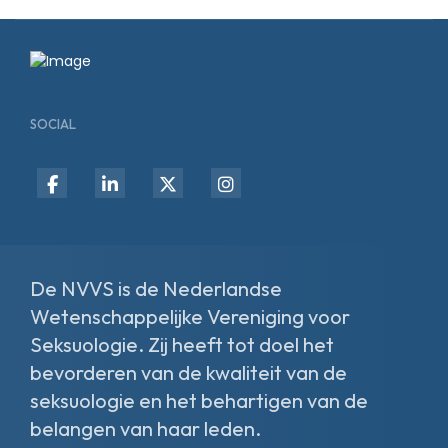
SOCIAL
fab
fab
fab
fab
fa-
fa-
fa-
fa-
facebook-
linkedin-
x-
instagram
f
in
twitter
De NVVS is de Nederlandse
Wetenschappelijke Vereniging voor
Seksuologie. Zij heeft tot doel het
bevorderen van de kwaliteit van de
seksuologie en het behartigen van de
belangen van haar leden.