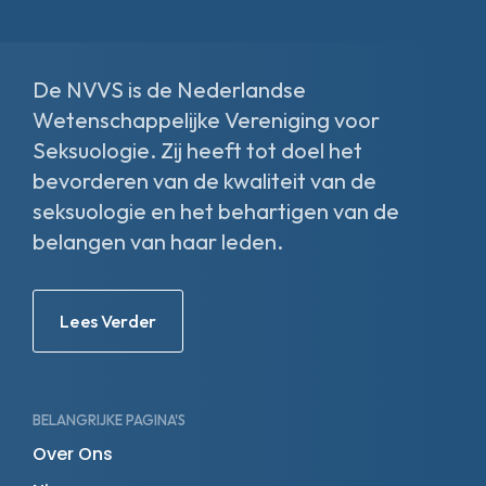
fa-
fa-
fa-
fa-
facebook-
linkedin-
x-
instagram
f
in
twitter
De NVVS is de Nederlandse
Wetenschappelijke Vereniging voor
Seksuologie. Zij heeft tot doel het
bevorderen van de kwaliteit van de
seksuologie en het behartigen van de
belangen van haar leden.
Lees Verder
BELANGRIJKE PAGINA'S
Over Ons